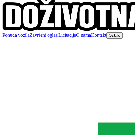
Ponuda vozila
Završeni oglasi
Licitacije
O nama
Kontakt
Ostalo