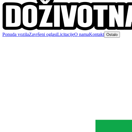
Ponuda vozila
Završeni oglasi
Licitacije
O nama
Kontakt
Ostalo