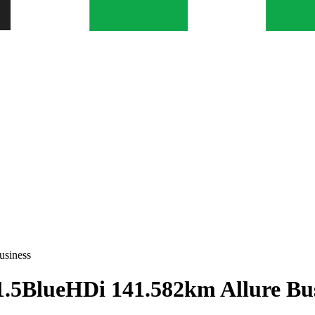
usiness
.5BlueHDi 141.582km Allure Bus