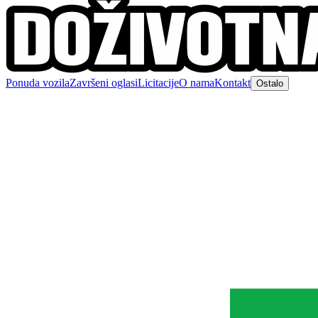
Ponuda vozila
Završeni oglasi
Licitacije
O nama
Kontakt
Ostalo