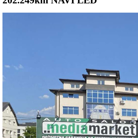
202.249km NAVI LED