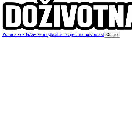
Ponuda vozila
Završeni oglasi
Licitacije
O nama
Kontakt
Ostalo