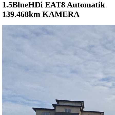
1.5BlueHDi EAT8 Automatik
139.468km KAMERA