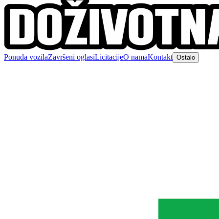
Ponuda vozila
Završeni oglasi
Licitacije
O nama
Kontakt
Ostalo