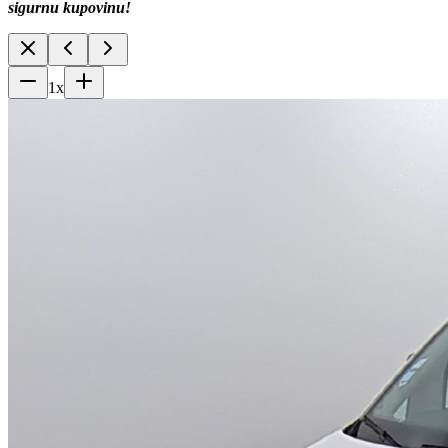
sigurnu kupovinu!
1
x