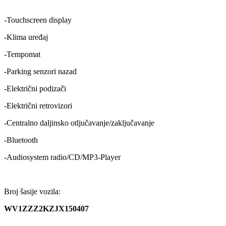
-Touchscreen display
-Klima uređaj
-Tempomat
-Parking senzori nazad
-Električni podizači
-Električni retrovizori
-Centralno daljinsko otljučavanje/zaključavanje
-Bluetooth
-Audiosystem radio/CD/MP3-Player
Broj šasije vozila:
WV1ZZZ2KZJX150407