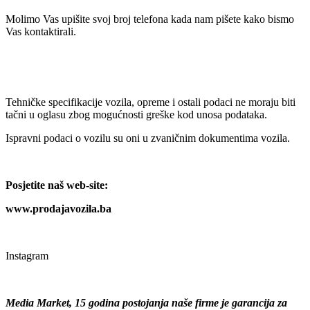
Molimo Vas upišite svoj broj telefona kada nam pišete kako bismo
Vas kontaktirali.
Tehničke specifikacije vozila, opreme i ostali podaci ne moraju biti
tačni u oglasu zbog mogućnosti greške kod unosa podataka.
Ispravni podaci o vozilu su oni u zvaničnim dokumentima vozila.
Posjetite naš web-site:
www.prodajavozila.ba
Instagram
Media Market, 15 godina postojanja naše firme je garancija za