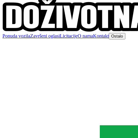
Ponuda vozila
Završeni oglasi
Licitacije
O nama
Kontakt
Ostalo