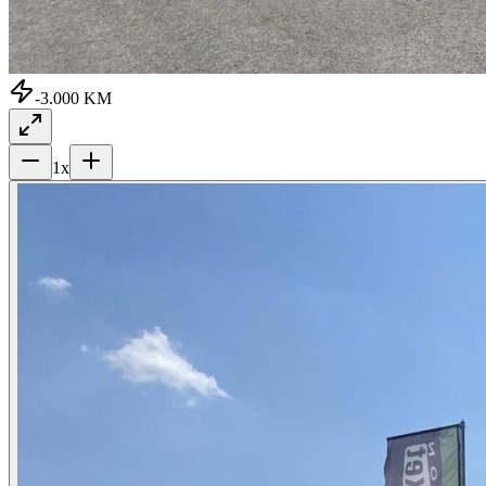
-3.000 KM
1
x