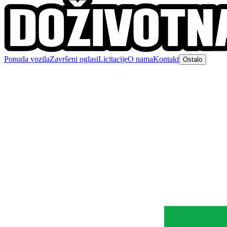
Ponuda vozila
Završeni oglasi
Licitacije
O nama
Kontakt
Ostalo