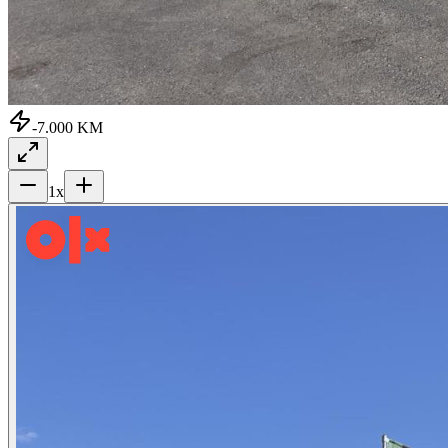
-7.000 KM
1
x