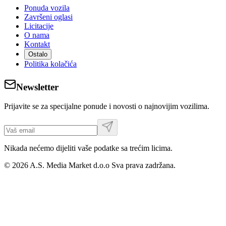
Ponuda vozila
Završeni oglasi
Licitacije
O nama
Kontakt
Ostalo
Politika kolačića
Newsletter
Prijavite se za specijalne ponude i novosti o najnovijim vozilima.
Nikada nećemo dijeliti vaše podatke sa trećim licima.
©
2026
A.S. Media Market d.o.o
Sva prava zadržana.