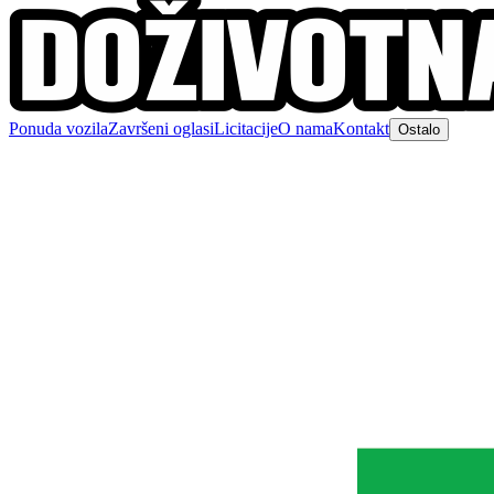
Ponuda vozila
Završeni oglasi
Licitacije
O nama
Kontakt
Ostalo