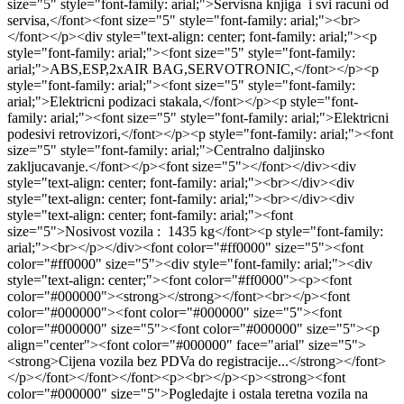
size="5" style="font-family: arial;">Servisna knjiga i svi racuni od
servisa,</font><font size="5" style="font-family: arial;"><br>
</font></p><div style="text-align: center; font-family: arial;"><p
style="font-family: arial;"><font size="5" style="font-family:
arial;">ABS,ESP,2xAIR BAG,SERVOTRONIC,</font></p><p
style="font-family: arial;"><font size="5" style="font-family:
arial;">Elektricni podizaci stakala,</font></p><p style="font-
family: arial;"><font size="5" style="font-family: arial;">Elektricni
podesivi retrovizori,</font></p><p style="font-family: arial;"><font
size="5" style="font-family: arial;">Centralno daljinsko
zakljucavanje.</font></p><font size="5"></font></div><div
style="text-align: center; font-family: arial;"><br></div><div
style="text-align: center; font-family: arial;"><br></div><div
style="text-align: center; font-family: arial;"><font
size="5">Nosivost vozila : 1435 kg</font><p style="font-family:
arial;"><br></p></div><font color="#ff0000" size="5"><font
color="#ff0000" size="5"><div style="font-family: arial;"><div
style="text-align: center;"><font color="#ff0000"><p><font
color="#000000"><strong></strong></font><br></p><font
color="#000000"><font color="#000000" size="5"><font
color="#000000" size="5"><font color="#000000" size="5"><p
align="center"><font color="#000000" face="arial" size="5">
<strong>Cijena vozila bez PDVa do registracije...</strong></font>
</p></font></font></font><p><br></p><p><strong><font
color="#000000" size="5">Pogledajte i ostala teretna vozila na