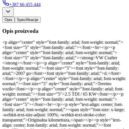
+387 66 455 444
Opis
Specifikacije
Opis proizvoda
<p align="center" style="font-family: arial; font-weight: normal;">
<font size="5" style="font-family: arial;"></font><br></p><p
align="center" style="font-family: arial; font-weight: normal;">
<font size="5" style="font-family: arial;"><strong>VW Crafter
</strong></font></p><p align="center" style="font-family: arial;
font-weight: normal;"><font size="5"><font style="font-family:
arial;">2007 go</font><font style="font-family: arial;">d.</font>
</font></p><p align="center" style="font-family: arial; font-weight:
normal;"><font size="5" style="font-family: arial;">Teretno
vozilo</font></p><p align="center" style="font-family: arial; font-
weight: normal;"><font size="5">2.5 TDI / 65 KW</font></p><p
align="center" style="font-family: arial; font-weight: normal;">
<font size="5"></font><br></p><p style="text-align: center; font-
family: arial; font-weight: normal;"><span style="font-size: x-large;
-webkit-text-size-adjust: 100%; -webkit-text-stroke-color:
transparent;">Originalna kilometraza,</span></p><p style="text-
align: center; font-family: arial; font-weight: normal;"><font