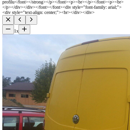
profilu</font></strong></p></font><p><br></p></font><p><br>
</p></div></div></font></font><div style="font-family: arial;">
<div style="text-align: center;"><br></div></div>
1
x