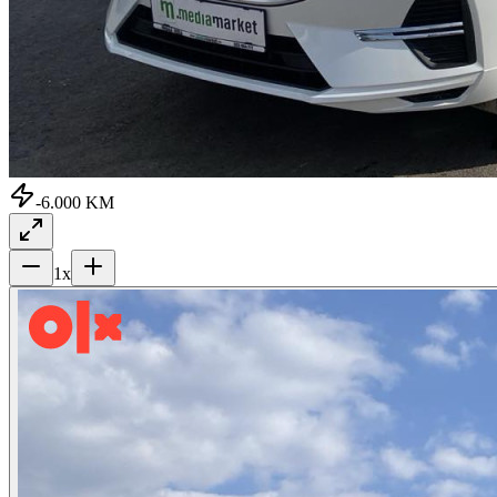
-6.000 KM
1
x